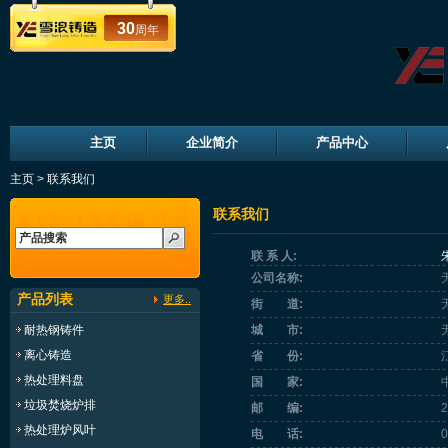
无锡雪浪合金钢铸造厂
30
周年
主页
企业简介
产品中心
主页
>
联系我们
联系我们
联 系 人:
公司名称:
产品列表
更多..
街 道:
耐热钢铸件
城 市:
离心铸造
省 份:
热处理料盘
国 家:
垃圾焚烧炉排
邮 编:
2
热处理炉风叶
电 话:
0