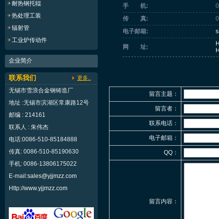
耐热钢托辊
手 机:
0
热处理工装
传 真:
0
辐射管
电子邮箱:
s
工业炉传动件
H
网 址:
H
企业简介
联系我们
更多..
无锡市雪浪合金钢铸造厂
留言主题：
地址 :无锡市滨湖区常康路12号
留言者：
邮编 : 214161
联系电话：
联系人 : 朱伟杰
电子邮箱：
电话:0086-510-85184888
传真: 0086-510-85190630
QQ：
手机: 0086-13806175022
E-mail:
sales@yjjmzz.com
Http://
www.yjjmzz.com
留言内容：