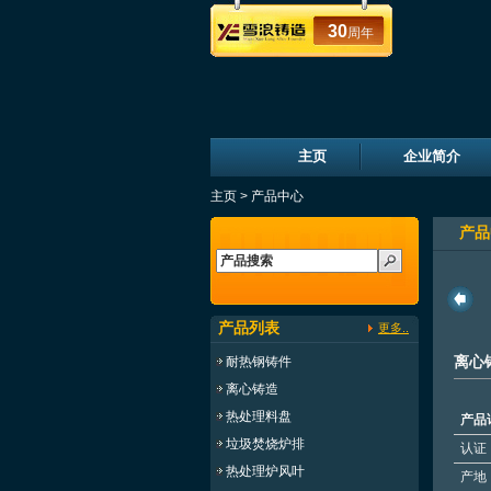
30
周年
主页
企业简介
主页
>
产品中心
产品
产品列表
更多..
离心铸造
离心铸造
离心铸造
离心铸造
离心
耐热钢铸件
离心铸造
热处理料盘
产品
垃圾焚烧炉排
认证
热处理炉风叶
产地