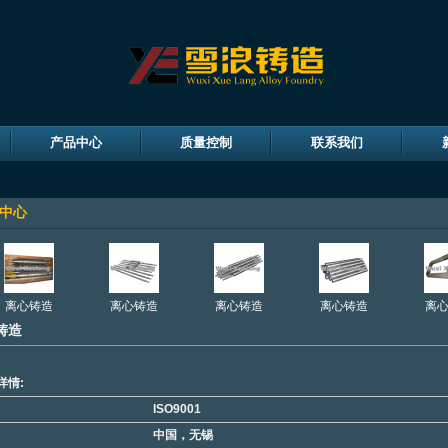
无锡雪浪合金钢铸造厂专业生产耐热钢铸件|离心铸造|热处理料盘|垃圾焚
产品中心
质量控制
联系我们
中心
离心铸造
离心铸造
离心铸造
离心铸造
离
铸造
详情:
ISO9001
中国，无锡