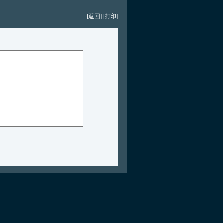
[返回]
[打印]