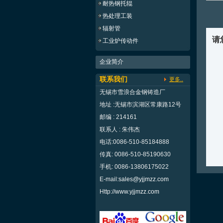
耐热钢托辊
热处理工装
辐射管
请
工业炉传动件
企业简介
联系我们
更多..
无锡市雪浪合金钢铸造厂
地址 :无锡市滨湖区常康路12号
邮编 : 214161
联系人 : 朱伟杰
电话:0086-510-85184888
传真: 0086-510-85190630
手机: 0086-13806175022
E-mail:
sales@yjjmzz.com
Http://
www.yjjmzz.com